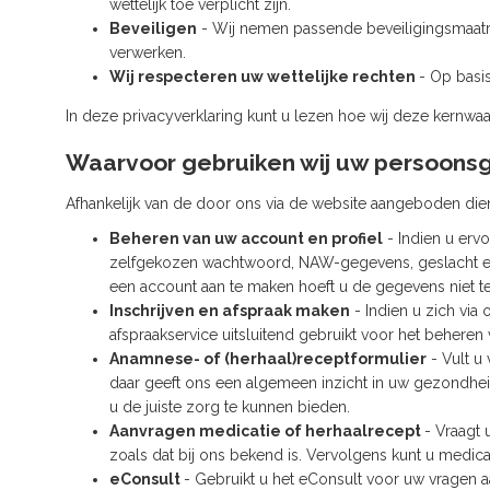
wettelijk toe verplicht zijn.
Beveiligen
- Wij nemen passende beveiligingsmaat
verwerken.
Wij respecteren uw wettelijke rechten
- Op basis
In deze privacyverklaring kunt u lezen hoe wij deze kernwa
Waarvoor gebruiken wij uw persoon
Afhankelijk van de door ons via de website aangeboden di
Beheren van uw account en profiel
- Indien u erv
zelfgekozen wachtwoord, NAW-gegevens, geslacht e
een account aan te maken hoeft u de gegevens niet te
Inschrijven en afspraak maken
- Indien u zich via 
afspraakservice uitsluitend gebruikt voor het beheren
Anamnese- of (herhaal)receptformulier
- Vult u
daar geeft ons een algemeen inzicht in uw gezondheid
u de juiste zorg te kunnen bieden.
Aanvragen medicatie of herhaalrecept
- Vraagt 
zoals dat bij ons bekend is. Vervolgens kunt u medicat
eConsult
- Gebruikt u het eConsult voor uw vragen 