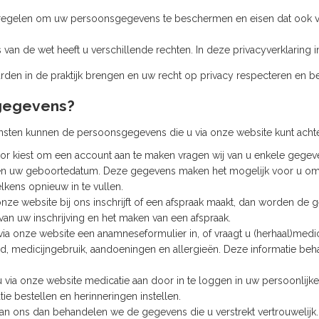
regelen om uw persoonsgegevens te beschermen en eisen dat ook va
 van de wet heeft u verschillende rechten. In deze privacyverklaring 
arden in de praktijk brengen en uw recht op privacy respecteren en 
sgegevens?
ensten kunnen de persoonsgegevens die u via onze website kunt acht
oor kiest om een account aan te maken vragen wij van u enkele gegeven
n uw geboortedatum. Deze gegevens maken het mogelijk voor u om 
lkens opnieuw in te vullen.
onze website bij ons inschrijft of een afspraak maakt, dan worden de g
 van uw inschrijving en het maken van een afspraak.
 via onze website een anamneseformulier in, of vraagt u (herhaal)medi
, medicijngebruik, aandoeningen en allergieën. Deze informatie behan
u via onze website medicatie aan door in te loggen in uw persoonlijke 
ie bestellen en herinneringen instellen.
aan ons dan behandelen we de gegevens die u verstrekt vertrouwelij