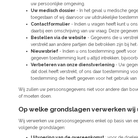
uw persoonlijke omgeving.
Uw medisch dossier
- In het geval u medische gege
toegestaan of wij daarvoor uw uitdrukkelijke toeste
Contactformulier
- Indien u vragen heeft kunt u on
daarbij een omschrijving van uw vraag. Deze gegeven
Bestellen via de website
- Gegevens die u verstrek
verstrekt aan andere partijen die betrokken zijn bij h
Nieuwsbrief
- Indien u ons toestemming geeft voor 
gegeven toestemming kunt u altijd intrekken, bijvoor
Verbeteren van onze dienstverlening
- Uw gegev
dat doel heeft verstrekt, of ons daar toestemming vo
toestemming die heeft gegeven voor het gebruik van 
Wij zullen uw persoonsgegevens niet voor andere dan bov
of moeten doen.
Op welke grondslagen verwerken wi
Wij verwerken uw persoonsgegevens enkel op basis van ee
volgende grondslagen:
Uitvoering van de overeenkomst
: voor de doelei