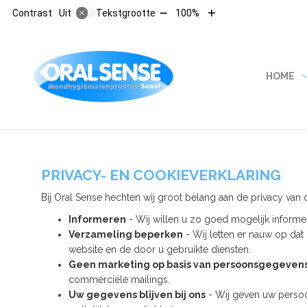
Tekst
Tekst
Contrast
Tekstgrootte
100%
Uit
verkleinen
vergroten
met
met
10%
10%
HOOFDMENU
HOME
PRIVACY- EN COOKIEVERKLARING
Bij Oral Sense hechten wij groot belang aan de privacy van
Informeren
- Wij willen u zo goed mogelijk informe
Verzameling beperken
- Wij letten er nauw op dat
website en de door u gebruikte diensten.
Geen marketing op basis van persoonsgegeven
commerciële mailings.
Uw gegevens blijven bij ons
- Wij geven uw persoon