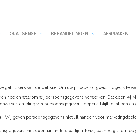
ORAL SENSE
BEHANDELINGEN
AFSPRAKEN
Home
Oral
Behandelingen
submenu
Sense
submenu
submenu
 de gebruikers van de website. Om uw privacy zo goed mogelijk te w
ren hoe en waarom wij persoonsgegevens verwerken. Dat doen wij via
 onze verzameling van persoonsgegevens beperkt blijft tot alleen d
s
- Wij geven persoonsgegevens niet uit handen voor marketingdoelei
sgegevens niet door aan andere partijen, tenzij dat nodig is om de g