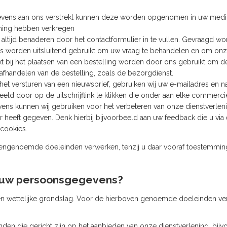
vens aan ons verstrekt kunnen deze worden opgenomen in uw medisch d
mming hebben verkregen
s altijd benaderen door het contactformulier in te vullen. Gevraagd 
s worden uitsluitend gebruikt om uw vraag te behandelen en om onze
t bij het plaatsen van een bestelling worden door ons gebruikt om d
et afhandelen van de bestelling, zoals de bezorgdienst.
het versturen van een nieuwsbrief, gebruiken wij uw e-mailadres en n
beeld door op de uitschrijflink te klikken die onder aan elke commerc
ens kunnen wij gebruiken voor het verbeteren van onze dienstverleni
or heeft gegeven. Denk hierbij bijvoorbeeld aan uw feedback die u vi
cookies.
engenoemde doeleinden verwerken, tenzij u daar vooraf toestemming
j uw persoonsgegevens?
n wettelijke grondslag. Voor de hierboven genoemde doeleinden ve
nden die gericht zijn op het aanbieden van onze dienstverlening, bijv