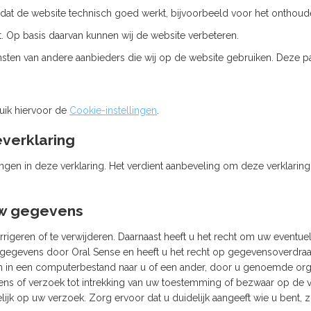
oor dat de website technisch goed werkt, bijvoorbeeld voor het ontho
 Op basis daarvan kunnen wij de website verbeteren.
sten van andere aanbieders die wij op de website gebruiken. Deze p
uik hiervoor de
Cookie-instellingen
.
everklaring
ngen in deze verklaring. Het verdient aanbeveling om deze verklarin
 uw gegevens
rrigeren of te verwijderen. Daarnaast heeft u het recht om uw event
egevens door Oral Sense en heeft u het recht op gegevensoverdraagb
n een computerbestand naar u of een ander, door u genoemde organisa
ns of verzoek tot intrekking van uw toestemming of bezwaar op de 
k op uw verzoek. Zorg ervoor dat u duidelijk aangeeft wie u bent, 