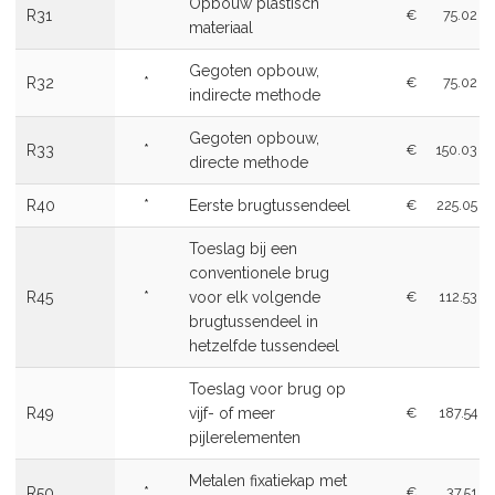
Opbouw plastisch
R31
€
75.02
materiaal
Gegoten opbouw,
R32
*
€
75.02
indirecte methode
Gegoten opbouw,
R33
*
€
150.03
directe methode
R40
*
Eerste brugtussendeel
€
225.05
Toeslag bij een
conventionele brug
R45
*
voor elk volgende
€
112.53
brugtussendeel in
hetzelfde tussendeel
Toeslag voor brug op
R49
vijf- of meer
€
187.54
pijlerelementen
Metalen fixatiekap met
R50
*
€
37.51