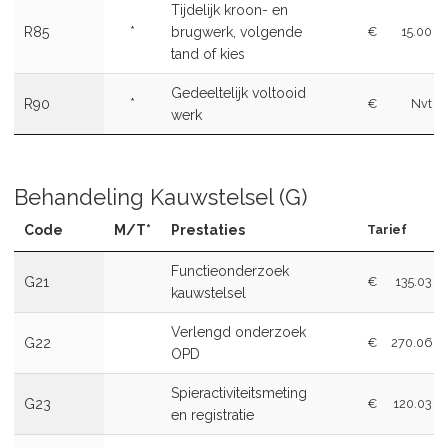
Tijdelijk kroon- en
R85
*
brugwerk, volgende
€
15.00
tand of kies
Gedeeltelijk voltooid
R90
*
€
Nvt
werk
Behandeling Kauwstelsel (G)
Code
M/T*
Prestaties
Tarief
Functieonderzoek
G21
€
135.03
kauwstelsel
Verlengd onderzoek
G22
€
270.06
OPD
Spieractiviteitsmeting
G23
€
120.03
en registratie