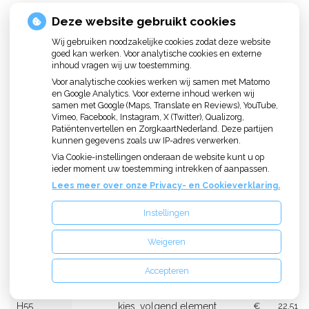
Deze website gebruikt cookies
Chirurgische ingrepen (inclusief
verdoving) (H)
Wij gebruiken noodzakelijke cookies zodat deze website
goed kan werken. Voor analytische cookies en externe
inhoud vragen wij uw toestemming.
Code
M/T*
Prestaties
Tarief
Voor analytische cookies werken wij samen met Matomo
en Google Analytics. Voor externe inhoud werken wij
H11
Trekken tand of kies
€
56.26
samen met Google (Maps, Translate en Reviews), YouTube,
Vimeo, Facebook, Instagram, X (Twitter), Qualizorg,
Trekken volgende tand
Patiëntenvertellen en ZorgkaartNederland. Deze partijen
of kies, in dezelfde
kunnen gegevens zoals uw IP-adres verwerken.
H16
€
42.01
zitting en hetzelfde
Via Cookie-instellingen onderaan de website kunt u op
kwadrant
ieder moment uw toestemming intrekken of aanpassen.
Lees meer over onze Privacy- en Cookieverklaring.
H21
Kosten hechtmateriaal
€
7.50
Instellingen
H26
Hechten weke delen
€
82.52
Weigeren
Terugzetten tand of
H50
€
75.02
kies, eerste element
Accepteren
Terugzetten tand of
H55
kies, volgend element
€
22.51