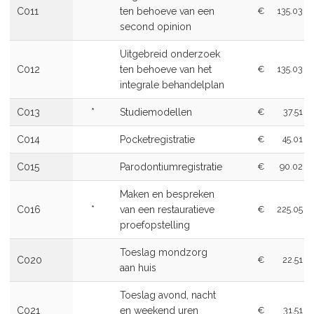
C011
ten behoeve van een
€
135.03
second opinion
Uitgebreid onderzoek
C012
ten behoeve van het
€
135.03
integrale behandelplan
C013
*
Studiemodellen
€
37.51
C014
Pocketregistratie
€
45.01
C015
Parodontiumregistratie
€
90.02
Maken en bespreken
C016
*
van een restauratieve
€
225.05
proefopstelling
Toeslag mondzorg
C020
€
22.51
aan huis
Toeslag avond, nacht
C021
en weekend uren
€
31.51