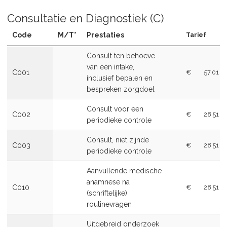
Consultatie en Diagnostiek (C)
Code
M/T*
Prestaties
Tarief
Consult ten behoeve
van een intake,
C001
€
57.01
inclusief bepalen en
bespreken zorgdoel
Consult voor een
C002
€
28.51
periodieke controle
Consult, niet zijnde
C003
€
28.51
periodieke controle
Aanvullende medische
anamnese na
C010
€
28.51
(schriftelijke)
routinevragen
Uitgebreid onderzoek