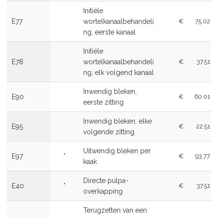
Initiële
E77
wortelkanaalbehandeli
€
75.02
ng, eerste kanaal
Initiële
E78
wortelkanaalbehandeli
€
37.51
ng, elk volgend kanaal
Inwendig bleken,
E90
€
60.01
eerste zitting
Inwendig bleken, elke
E95
€
22.51
volgende zitting
Uitwendig bleken per
E97
*
€
93.77
kaak
Directe pulpa-
E40
*
€
37.51
overkapping
Terugzetten van een