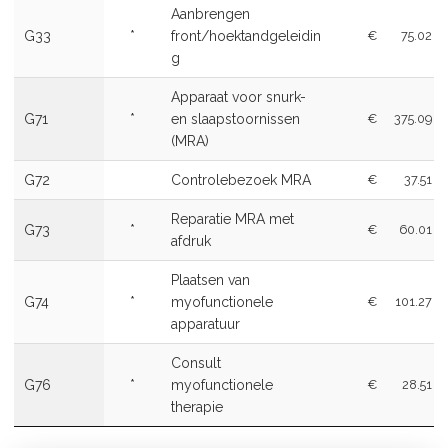
Aanbrengen
G33
*
front/hoektandgeleidin
€
75.02
g
Apparaat voor snurk-
G71
*
en slaapstoornissen
€
375.09
(MRA)
G72
Controlebezoek MRA
€
37.51
Reparatie MRA met
G73
*
€
60.01
afdruk
Plaatsen van
G74
*
myofunctionele
€
101.27
apparatuur
Consult
G76
*
myofunctionele
€
28.51
therapie