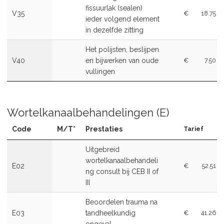
fissuurlak (sealen)
V35
€
18.75
ieder volgend element
in dezelfde zitting
Het polijsten, beslijpen
V40
en bijwerken van oude
€
7.50
vullingen
Wortelkanaalbehandelingen (E)
Code
M/T*
Prestaties
Tarief
Uitgebreid
wortelkanaalbehandeli
E02
€
52.51
ng consult bij CEB II of
III
Beoordelen trauma na
E03
tandheelkundig
€
41.26