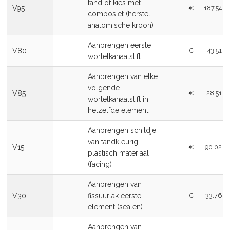
tand of kies met
V95
€
187.54
composiet (herstel
anatomische kroon)
Aanbrengen eerste
V80
€
43.51
wortelkanaalstift
Aanbrengen van elke
volgende
V85
€
28.51
wortelkanaalstift in
hetzelfde element
Aanbrengen schildje
van tandkleurig
V15
€
90.02
plastisch materiaal
(facing)
Aanbrengen van
V30
fissuurlak eerste
€
33.76
element (sealen)
Aanbrengen van