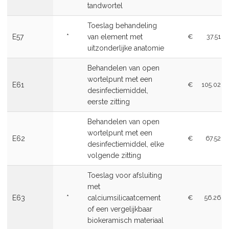
tandwortel
Toeslag behandeling
E57
*
van element met
€
37.51
uitzonderlijke anatomie
Behandelen van open
wortelpunt met een
E61
€
105.02
desinfectiemiddel,
eerste zitting
Behandelen van open
wortelpunt met een
E62
€
67.52
desinfectiemiddel, elke
volgende zitting
Toeslag voor afsluiting
met
E63
*
calciumsilicaatcement
€
56.26
of een vergelijkbaar
biokeramisch materiaal