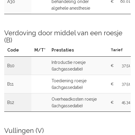
A30
behandeling onder
€
60.01
algehele anesthesie
Verdoving door middel van een roesje
(B)
Code
M/T*
Prestaties
Tarief
Introductie roesje
B10
€
37.51
(lachgassedatie)
Toediening roesje
B11
€
37.51
(lachgassedatie)
Overheadkosten roesje
B12
€
45.34
(lachgassedatie)
Vullingen (V)