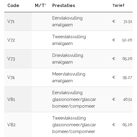
Code
M/T*
Prestaties
Tarief
Eénvlaksvulling
V71
€
31.51
amalgaam
Tweevlaksvulling
V72
€
50.26
amalgaam
Drievlaksvulling
V73
€
65.26
amalgaam
Meervlaksvulling
V74
€
95.27
amalgaam
Eénvlaksvulling
V81
glasionomeer/glascar
€
46.51
bomeer/compomeer
Tweevlaksvulling
V82
glasionomeer/glascar
€
65.26
bomeer/compomeer