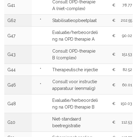
Consult OPD-therapie
G41
€
78.77
A (niet-complex)
G62
*
Stabilisatieopbeetplaat
€
202.55
Evaluatie/herbeoordeli
G47
€
90.02
ng na OPD therapie A
Consult OPD-therapie
G43
€
151.53
B (complex)
G44
*
Therapeutische injectie
€
82.52
Consult voor instructie
G46
*
€
60.01
apparatuur (eenmalig)
Evaluatie/herbeoordeli
G48
€
150.03
ng na OPD therapie B
Niet-standaard
G10
€
112.53
beetregistratie