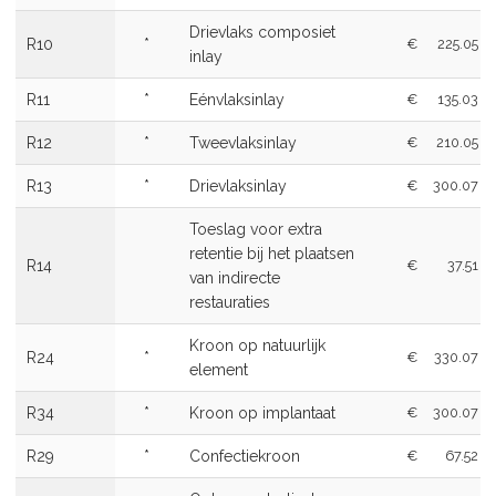
Drievlaks composiet
R10
*
€
225.05
inlay
R11
*
Eénvlaksinlay
€
135.03
R12
*
Tweevlaksinlay
€
210.05
R13
*
Drievlaksinlay
€
300.07
Toeslag voor extra
retentie bij het plaatsen
R14
€
37.51
van indirecte
restauraties
Kroon op natuurlijk
R24
*
€
330.07
element
R34
*
Kroon op implantaat
€
300.07
R29
*
Confectiekroon
€
67.52