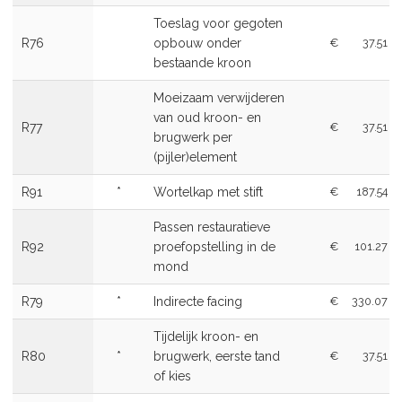
Toeslag voor gegoten
R76
opbouw onder
€
37.51
bestaande kroon
Moeizaam verwijderen
van oud kroon- en
R77
€
37.51
brugwerk per
(pijler)element
R91
*
Wortelkap met stift
€
187.54
Passen restauratieve
R92
proefopstelling in de
€
101.27
mond
R79
*
Indirecte facing
€
330.07
Tijdelijk kroon- en
R80
*
brugwerk, eerste tand
€
37.51
of kies