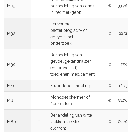
M05
behandeling van cariës
€
33.76
in het melkgebit
Eenvoudig
bacteriologisch- of
M32
*
€
22.51
enzymatisch
onderzoek
Behandeling van
gevoelige tandhalzen
M30
€
7.50
en (preventief)
toedienen medicament
M40
Fluoridebehandeling
€
18.75
Mondbeschermer of
M61
*
€
33.76
fluoridekap
Behandeling van witte
M80
*
vlekken, eerste
€
65.26
element