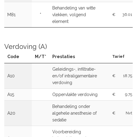
Behandeling van witte
M81
*
vlekken, volgend
€
36.01
element
Verdoving (A)
Code
M/T*
Prestaties
Tarief
Geleidings-, infiltratie-
A10
en/of intraligamentaire
€
18.75
verdoving
A15
Oppervlakte verdoving
€
9.75
Behandeling onder
A20
algehele anesthesie of
€
Nvt
sedatie
Voorbereiding