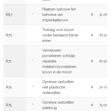
Plaatsen opbouw ten
R67
*
behoeve van
€
32.26
implantaatkroon
Toeslag voor kroon
R70
onder bestaand frame-
€
82.52
anker
Vernieuwen
porseleinen schildje,
R71
*
reparatie
€
82.52
metalen/porseleinen
kroon in de mond
Opnieuw vastzetten
R74
*
niet plastische
€
30.01
restauraties
Opnieuw vastzetten
R75
*
€
75.02
plakbrug