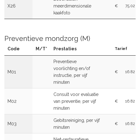
X26
meerdimensionale
€
75.02
kaakfoto
Preventieve mondzorg (M)
Code
M/T*
Prestaties
Tarief
Preventieve
voorlichting en/of
M01
€
16.82
instructie, per vijf
minuten
Consult voor evaluatie
M02
van preventie, per vijf
€
16.82
minuten
Gebitsreiniging, per vijf
M03
€
16.82
minuten
Niet-restauratieve