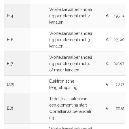
Wortelkanaalbehandeli
E14
ng per element met 2
€
195.04
kanalen
Wortelkanaalbehandeli
E16
ng per element met 3
€
255.06
kanalen
Wortelkanaalbehandeli
E17
ng per element met 4
€
315.07
of meer kanalen
Elektronische
E85
€
18.75
lengtebepaling
Tijdelijk afsluiten van
een element na start
E19
€
22.51
wortelkanaalbehandeli
ng