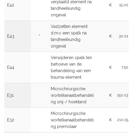
verplaatst element na
E42
€
15.00
tandheelkundig
ongeval
Vastzetten element
d.m.v. een spalk na
E43
*
€
30.01
tandheelkundig
ongeval
Verwijderen spalk ten
behoeve van de
E44
€
7.50
behandeling van een
trauma-element
Microchirurgische
E31
wortelkanaalbehandeli
€
150.03
ng snij-/ hoektand
Microchirurgische
E32
wortelkanaalbehandeli
€
210.05
ng premolaar