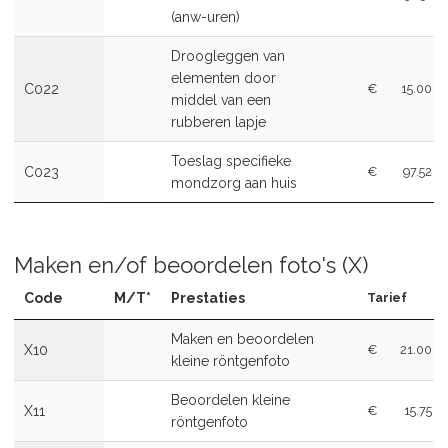
(anw-uren)
Droogleggen van
elementen door
C022
€
15.00
middel van een
rubberen lapje
Toeslag specifieke
C023
€
97.52
mondzorg aan huis
Maken en/of beoordelen foto's (X)
Code
M/T*
Prestaties
Tarief
Maken en beoordelen
X10
€
21.00
kleine röntgenfoto
Beoordelen kleine
X11
€
15.75
röntgenfoto