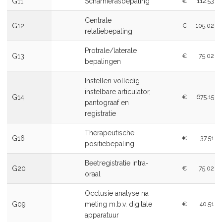
G11
Scharnierasbepaling
€
112.53
Centrale
G12
€
105.02
relatiebepaling
Protrale/laterale
G13
€
75.02
bepalingen
Instellen volledig
instelbare articulator,
G14
€
675.15
pantograaf en
registratie
Therapeutische
G16
€
37.51
positiebepaling
Beetregistratie intra-
G20
€
75.02
oraal
Occlusie analyse na
G09
meting m.b.v. digitale
€
40.51
apparatuur