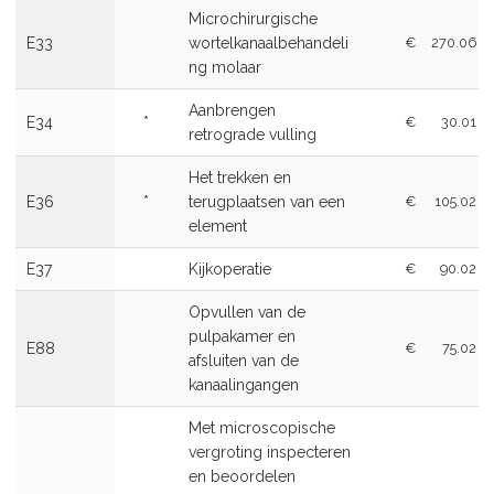
Microchirurgische
E33
wortelkanaalbehandeli
€
270.06
ng molaar
Aanbrengen
E34
*
€
30.01
retrograde vulling
Het trekken en
E36
*
terugplaatsen van een
€
105.02
element
E37
Kijkoperatie
€
90.02
Opvullen van de
pulpakamer en
E88
€
75.02
afsluiten van de
kanaalingangen
Met microscopische
vergroting inspecteren
en beoordelen