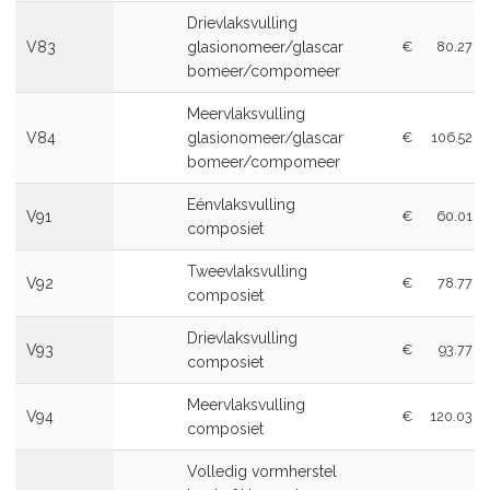
Drievlaksvulling
V83
glasionomeer/glascar
€
80.27
bomeer/compomeer
Meervlaksvulling
V84
glasionomeer/glascar
€
106.52
bomeer/compomeer
Eénvlaksvulling
V91
€
60.01
composiet
Tweevlaksvulling
V92
€
78.77
composiet
Drievlaksvulling
V93
€
93.77
composiet
Meervlaksvulling
V94
€
120.03
composiet
Volledig vormherstel