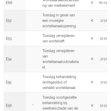
Wortelkanaalbehandeli
E66
€
60.01
ng van melkelement
Toeslag in geval van
E52
een moeilijke
€
37.51
wortelkanaalopening
Toeslag verwijderen
E53
€
52.51
van wortelstift
Toeslag verwijderen
van
E54
€
37.51
wortelkanaalvulmateria
al
Toeslag behandeling
E55
dichtgeslibd of
€
37.51
verkalkt wortelkanaal
Toeslag voortgezette
behandeling bij
E56
*
€
52.51
weefselschade van de