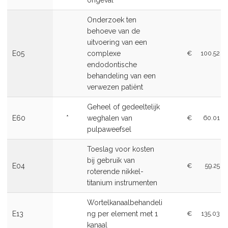
ongeval
Onderzoek ten
behoeve van de
uitvoering van een
E05
complexe
€
100.52
endodontische
behandeling van een
verwezen patiënt
Geheel of gedeeltelijk
E60
*
weghalen van
€
60.01
pulpaweefsel
Toeslag voor kosten
bij gebruik van
E04
€
59.25
roterende nikkel-
titanium instrumenten
Wortelkanaalbehandeli
E13
ng per element met 1
€
135.03
kanaal