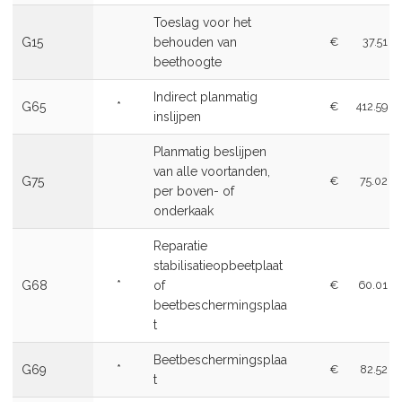
Toeslag voor het
G15
behouden van
€
37.51
beethoogte
Indirect planmatig
G65
*
€
412.59
inslijpen
Planmatig beslijpen
van alle voortanden,
G75
€
75.02
per boven- of
onderkaak
Reparatie
stabilisatieopbeetplaat
G68
*
of
€
60.01
beetbeschermingsplaa
t
Beetbeschermingsplaa
G69
*
€
82.52
t